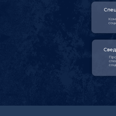
Комплексное продв
социальных сетях
Сведения о ква
Профессиональная
специальности «Ма
социальных сетях»