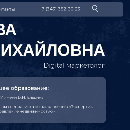
+7 (343) 382-36-23
АЙЛОВНА
Digital маркетолог
вание:
льцина
а по направлению «Экспертиза
вижимостью»
: