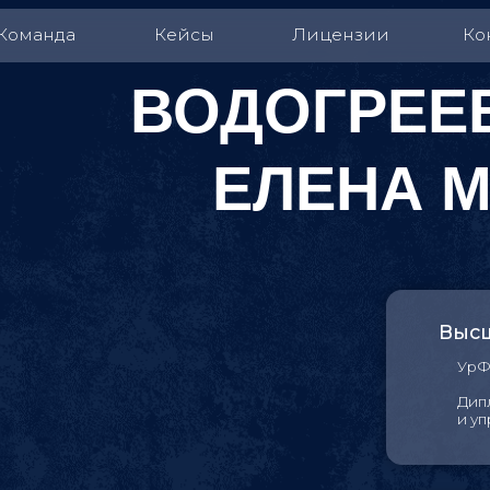
да
Кейсы
Лицензии
Контакты
ВОДОГРЕЕВА
ЕЛЕНА МИХ
Высшее образо
УрФУ имени Б.Н. Е
Диплом специалист
и управление нед
Специализация