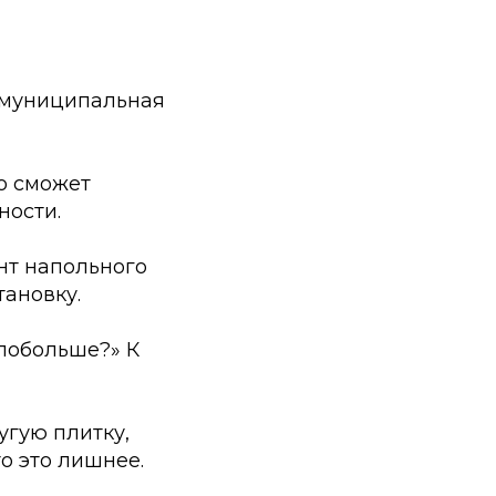
— муниципальная
о сможет
ности.
нт напольного
тановку.
 побольше?» К
угую плитку,
о это лишнее.