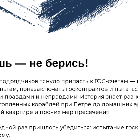
шь — не берись!
подрядчиков тянуло припасть к ГОС-счетам — 
ьгам, поназаключать госконтрактов и пытатьс
и правдами и неправдами. История знает разн
атопленных кораблей при Петре до домашних а
й квартире и прочих мер пресечения.
едной раз пришлось убедиться: испытание гос
ому.